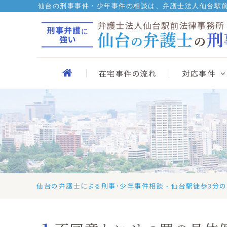
Skip
仙台の刑事事件・少年事件の相談は、弁護士法人仙台駅
to
content
在宅事件の流れ
対応事件
仙台の弁護士による刑事･少年事件相談 - 仙台駅徒歩3分