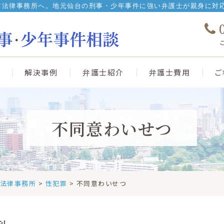
前法律事務所へ。地元仙台の刑事・少年事件に強い弁護士が親身に対
0
解決事例
弁護士紹介
弁護士費用
ご
不同意わいせつ
の法律事務所
>
性犯罪
> 不同意わいせつ