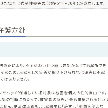
させた場合は強制性交等罪（懲役5年～20年）が成立します。
弁護方針
法改正により、不同意わいせつ罪は告訴がなくても起訴でき
。そのため、示談をして告訴が取り下げられれば確実に不起
ではありません。
いせつ罪が保護している対象は被害者個人の性的自由です。
起訴の判断にあたって、被害者の意思が最も重視されるとい
ません。刑法改正後も、示談書中に「許す」、「処罰を望まな