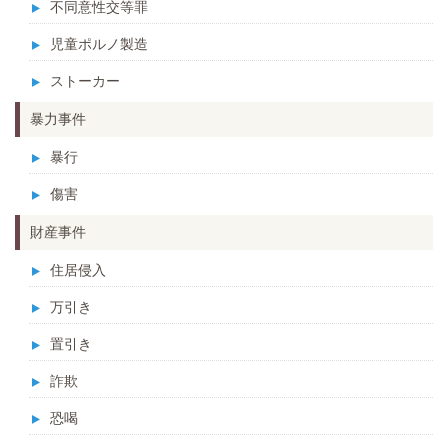
不同意性交等罪
児童ポルノ製造
ストーカー
暴力事件
暴行
傷害
財産事件
住居侵入
万引き
置引き
詐欺
恐喝